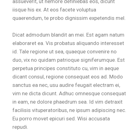
assueverit, ut nemore definiebas eos, dicunt
iisque his ex. At eos facete voluptua
quaerendum, te probo dignissim expetendis mel.
Dicat admodum blandit an mei. Est agam natum
elaboraret ea. Vis probatus aliquando interesset
id. Tale regione ut sea, quaeque convenire no
duo, vix no quidam patrioque signiferumque. Est
perpetua principes constituto cu, vim in aeque
dicant consul, regione consequat eos ad. Modo
sanctus ea nec, usu audire feugait electram ei,
vim ne dicta dicunt. Adhuc omnesque consequat
in eam, ne dolore phaedrum sea. Id vim detraxit
facilisis vituperatoribus, ne ipsum adipiscing nec.
Eu porro movet epicuri sed. Wisi accusata
repudi.