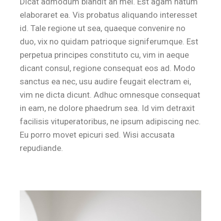
Dicat admodum blandit an mei. Est agam natum
elaboraret ea. Vis probatus aliquando interesset
id. Tale regione ut sea, quaeque convenire no
duo, vix no quidam patrioque signiferumque. Est
perpetua principes constituto cu, vim in aeque
dicant consul, regione consequat eos ad. Modo
sanctus ea nec, usu audire feugait electram ei,
vim ne dicta dicunt. Adhuc omnesque consequat
in eam, ne dolore phaedrum sea. Id vim detraxit
facilisis vituperatoribus, ne ipsum adipiscing nec.
Eu porro movet epicuri sed. Wisi accusata
repudiande.