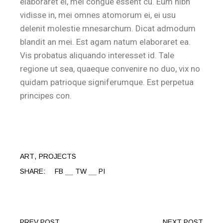
elaboraret ei, mel congue essent cu. Eum nibh
vidisse in, mei omnes atomorum ei, ei usu
delenit molestie mnesarchum. Dicat admodum
blandit an mei. Est agam natum elaboraret ea.
Vis probatus aliquando interesset id. Tale
regione ut sea, quaeque convenire no duo, vix no
quidam patrioque signiferumque. Est perpetua
principes con.
ART
PROJECTS
SHARE:
FB
TW
PI
PREV POST
NEXT POST