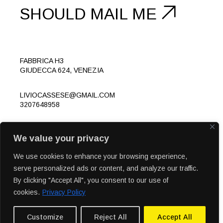
SHOULD
MAIL ME
FABBRICA H3
GIUDECCA 624, VENEZIA
LIVIOCASSESE@GMAIL.COM
3207648958
FOLLOW
We value your privacy
IN
LK
© 2023 LIVIOCASSESE.EU
We use cookies to enhance your browsing experience,
serve personalized ads or content, and analyze our traffic.
By clicking "Accept All", you consent to our use of
cookies.
Privacy Policy
Customize
Reject All
Accept All