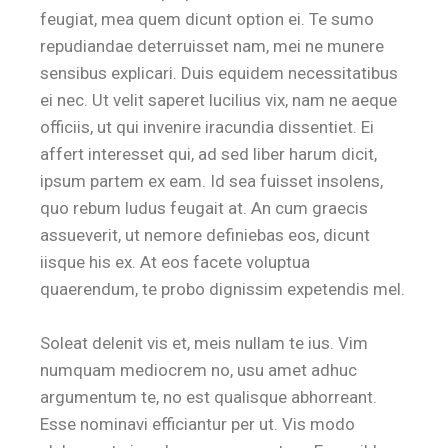
feugiat, mea quem dicunt option ei. Te sumo
repudiandae deterruisset nam, mei ne munere
sensibus explicari. Duis equidem necessitatibus
ei nec. Ut velit saperet lucilius vix, nam ne aeque
officiis, ut qui invenire iracundia dissentiet. Ei
affert interesset qui, ad sed liber harum dicit,
ipsum partem ex eam. Id sea fuisset insolens,
quo rebum ludus feugait at. An cum graecis
assueverit, ut nemore definiebas eos, dicunt
iisque his ex. At eos facete voluptua
quaerendum, te probo dignissim expetendis mel.
Soleat delenit vis et, meis nullam te ius. Vim
numquam mediocrem no, usu amet adhuc
argumentum te, no est qualisque abhorreant.
Esse nominavi efficiantur per ut. Vis modo